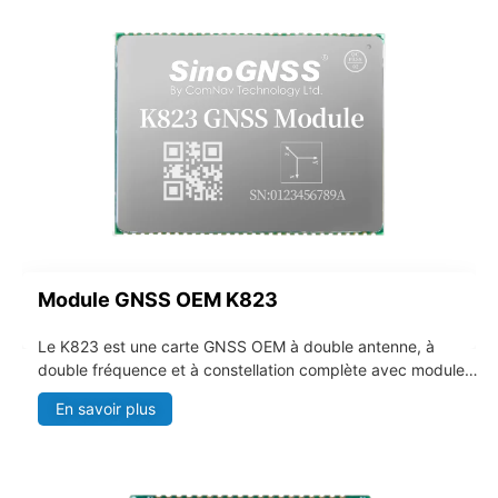
GBAS, le positionnement du personnel, le GIS et le contrôle
des machines.
Module GNSS OEM K823
Le K823 est une carte GNSS OEM à double antenne, à
double fréquence et à constellation complète avec module
IMU, qui fournit des informations de positionnement et de cap
En savoir plus
robustes et de haute précision. Elle est conçue
spécifiquement pour les drones, les systèmes robotiques, les
systèmes marins, les UGV, les terminaux portables, la
surveillance des déformations, les SIG et le contrôle des