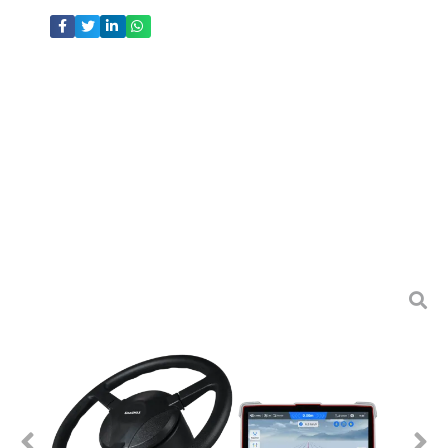
Tags :
tracteur autosteer
,
agriculture de précision
,
machine agricole
,
direction automatique
,
tracteur
auto steer
,
systèmes de guidage gps pour
l'agriculture
,
gps traktor
,
systèmes ag gps
,
gps
pour tracteurs agricoles
,
guidage du tracteur
,
gps
pour remorque de tracteur
,
traktor gps
,
pulvérisateur gps
,
guidage gps pour tracteurs
,
tracteur gps
,
systèmes d'autoguidage de tracteurs
à vendre
,
systèmes gps pour tracteurs